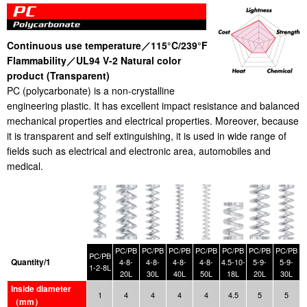
Continuous use temperature／115°C/239°F
Flammability／UL94 V-2 Natural color
product (Transparent)
PC (polycarbonate) is a non-crystalline
engineering plastic. It has excellent impact resistance and balanced
mechanical properties and electrical properties. Moreover, because
it is transparent and self extinguishing, it is used in wide range of
fields such as electrical and electronic area, automobiles and
medical.
PC/PB
PC/PB
PC/PB
PC/PB
PC/PB
PC/PB
PC/PB
PC/PB
Quantity/1
4-8-
4-8-
4-8-
4-8-
4.5-10-
5-9-
5-9-
1-2-8L
20L
30L
40L
50L
18L
20L
30L
Inside diameter
1
4
4
4
4
4.5
5
5
（mm）