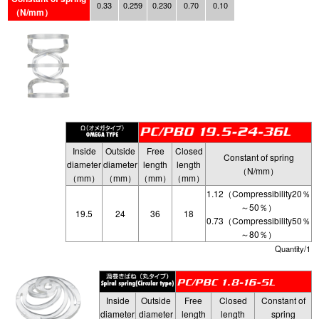
0.33
0.259
0.230
0.70
0.10
（N/mm）
Inside
Outside
Free
Closed
Constant of spring
diameter
diameter
length
length
（N/mm）
（mm）
（mm）
（mm）
（mm）
1.12（Compressibility20％
～50％）
19.5
24
36
18
0.73（Compressibility50％
～80％）
Quantity/1
Inside
Outside
Free
Closed
Constant of
diameter
diameter
length
length
spring