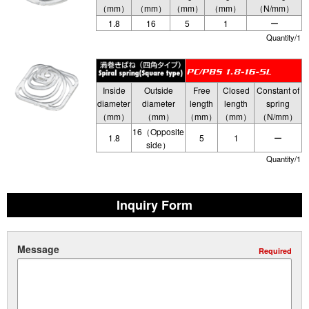
（mm）
（mm）
（mm）
（mm）
（N/mm）
1.8
16
5
1
ー
Quantity/1
Inside
Outside
Free
Closed
Constant of
diameter
diameter
length
length
spring
（mm）
（mm）
（mm）
（mm）
（N/mm）
16（Opposite
1.8
5
1
ー
side）
Quantity/1
Inquiry Form
Message
Required