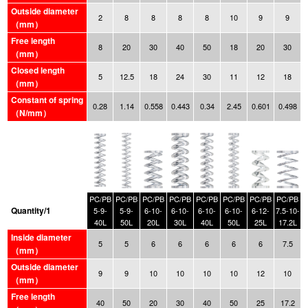
Outside diameter
2
8
8
8
8
10
9
9
（mm）
Free length
8
20
30
40
50
18
20
30
（mm）
Closed length
5
12.5
18
24
30
11
12
18
（mm）
Constant of spring
0.28
1.14
0.558
0.443
0.34
2.45
0.601
0.498
（N/mm）
PC/PB
PC/PB
PC/PB
PC/PB
PC/PB
PC/PB
PC/PB
PC/PB
Quantity/1
5-9-
5-9-
6-10-
6-10-
6-10-
6-10-
6-12-
7.5-10-
40L
50L
20L
30L
40L
50L
25L
17.2L
Inside diameter
5
5
6
6
6
6
6
7.5
（mm）
Outside diameter
9
9
10
10
10
10
12
10
（mm）
Free length
40
50
20
30
40
50
25
17.2