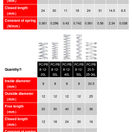
（mm）
Closed length
24
30
11
18
24
31
14.5
6.5
（mm）
Constant of spring
0.361
0.296
0.43
0.742
0.561
0.56
2.34
0.038
（N/mm）
PC/PB
PC/PB
PC/PB
PC/PB
PC/PB
Quantity/1
8-12-
8-12-
8-12-
8-12-
20.5-
20L
30L
40L
50L
25-36L
Inside diameter
8
8
8
8
20.5
（mm）
Outside diameter
12
12
12
12
25
（mm）
Free length
20
30
40
50
36
（mm）
Closed length
12
18
24
30
16
（mm）
Constant of spring