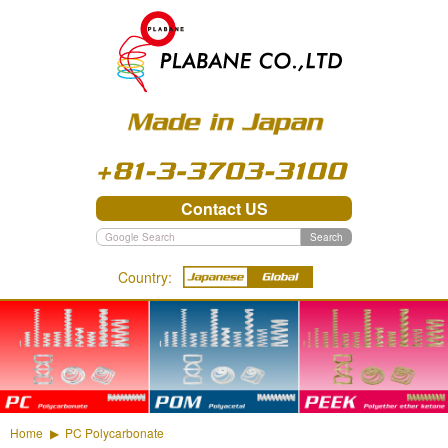
03-3703-3100
Contact US
Search
Country:
PC - Polycarbonate
POM - Polyacetal
PEEK - Polyether ether
ketone
Home
PC Polycarbonate